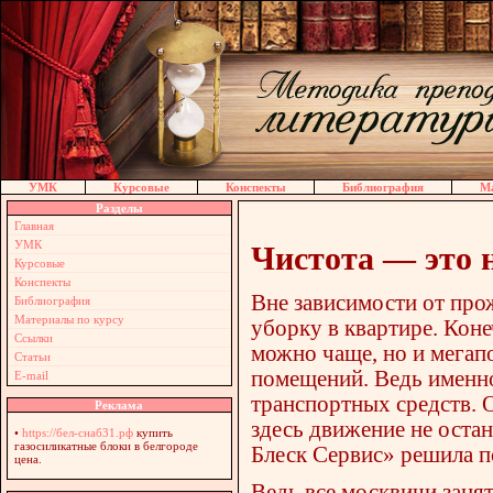
УМК
Курсовые
Конспекты
Библиография
Ма
Разделы
Главная
УМК
Чистота — это н
Курсовые
Конспекты
Вне зависимости от про
Библиография
Материалы по курсу
уборку в квартире. Кон
Ссылки
можно чаще, но и мегап
Статьи
помещений. Ведь именно
E-mail
транспортных средств. 
Реклама
здесь движение не оста
•
https://бел-снаб31.рф
купить
газосиликатные блоки в белгороде
Блеск Сервис» решила п
цена.
Ведь все москвичи занят