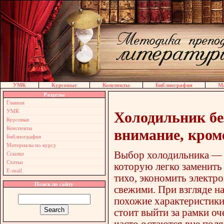
УМК
Курсовые
Конспекты
Библиография
Ма
Разделы
Главная
УМК
Холодильник бе
Курсовые
Конспекты
внимание, кром
Библиография
Материалы по курсу
Выбор холодильника — д
Ссылки
Статьи
которую легко заменить 
E-mail
тихо, экономить электр
Поиск по сайту
свежими. При взгляде на
похожие характеристики
стоит выйти за рамки о
часто остаются вне поля