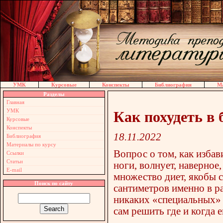
УМК
Курсовые
Конспекты
Библиография
Ма
Разделы
Главная
УМК
Как похудеть в 
Курсовые
Конспекты
18.11.2022
Библиография
Материалы по курсу
Вопрос о том, как изба
Ссылки
Статьи
ноги, волнует, наверно
E-mail
множество диет, якобы
Поиск по сайту
сантиметров именно в ра
никаких «специальных» д
сам решить где и когда е