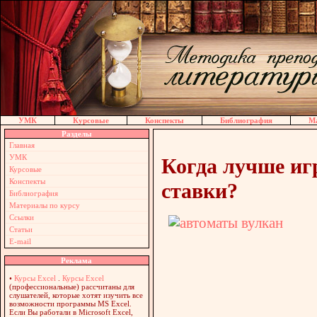
УМК
Курсовые
Конспекты
Библиография
Ма
Разделы
Главная
УМК
Когда лучше иг
Курсовые
Конспекты
ставки?
Библиография
Материалы по курсу
Ссылки
Статьи
E-mail
Реклама
•
Курсы Excel
.
Курсы Excel
(профессиональные) рассчитаны для
слушателей, которые хотят изучить все
возможности программы MS Excel.
Если Вы работали в Microsoft Excel,