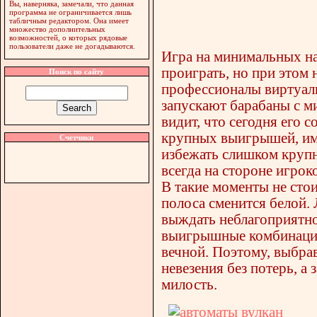
Вы, наверняка, замечали, что данная
программа не ограничивается лишь
табличным редактором. Она имеет
множество дополнительных
возможностей, о которых рядовые
пользователи даже не догадываются.
Игра на минимальных на
проиграть, но при этом
Поиск по сайту
профессионалы виртуал
запускают барабаны с м
видит, что сегодня его 
крупных выигрышей, имее
Счетчики
избежать слишком крупны
всегда на стороне игро
В такие моменты не стои
полоса сменится белой.
выждать неблагоприятно
выигрышные комбинации.
вечной. Поэтому, выбра
невезения без потерь, а
милость.