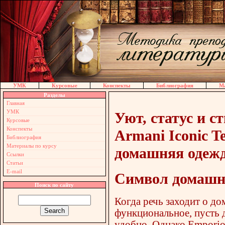
УМК
Курсовые
Конспекты
Библиография
Ма
Разделы
Главная
УМК
Уют, статус и с
Курсовые
Конспекты
Armani Iconic T
Библиография
Материалы по курсу
домашняя одеж
Ссылки
Статьи
E-mail
Символ домашне
Поиск по сайту
Когда речь заходит о до
функциональное, пусть 
удобно. Однако Emporio