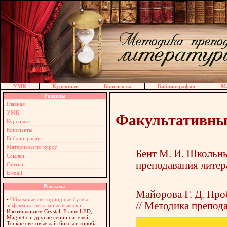
УМК
Курсовые
Конспекты
Библиография
Ма
Разделы
Главная
УМК
Факультативны
Курсовые
Конспекты
Библиография
Материалы по курсу
Бент М. И. Школьны
Ссылки
преподавания литерат
Статьи
E-mail
Реклама
Майорова Г. Д. Про
•
Объемные светодиодные буквы –
// Методика препода
эффектные рекламные вывески
.
Изготавливаем Crystal, Frame LED,
Magnetic и другие серии панелей.
Тонкие световые лайтбоксы и короба -