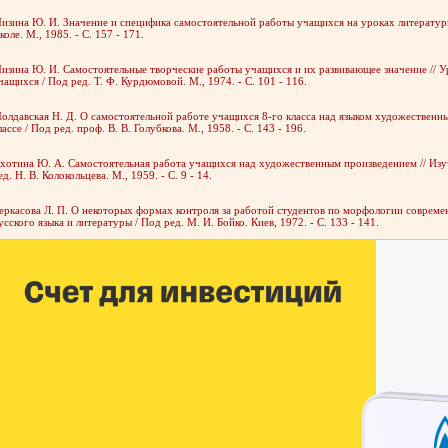
изина Ю. И. Значение и специфика самостоятельной работы учащихся на уроках литератур
коле. М., 1985. - С. 157 - 171.
изина Ю. И. Самостоятельные творческие работы учащихся и их развивающее значение // У
чащихся / Под ред. Т. Ф. Курдюмовой. М., 1974. - С. 101 - 116.
олдавская Н. Д. О самостоятельной работе учащихся 8-го класса над языком художественн
лассе / Под ред. проф. В. В. Голубкова. М., 1958. - С. 143 - 196.
хотина Ю. А. Самостоятельная работа учащихся над художественным произведением // Изу
ед. Н. В. Колокольцева. М., 1959. - С. 9 - 14.
еркасова Л. П. О некоторых формах контроля за работой студентов по морфологии совреме
усского языка и литературы / Под ред. М. И. Бойко. Киев, 1972. - С. 133 - 141.