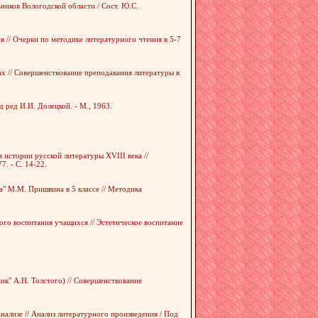
ников Вологодской области / Сост. Ю.С.
 // Очерки по методике литературного чтения в 5-7
ах // Совершенствование преподавания литературы в
 ред И.И. Долецкой. - М., 1963.
 истории русской литературы XVIII века //
7. - С. 14-22.
а" М.М. Пришвина в 5 классе // Методика
кого воспитания учащихся // Эстетическое воспитание
ик" А.Н. Толстого) // Совершенствование
нализе // Анализ литературного произведения / Под