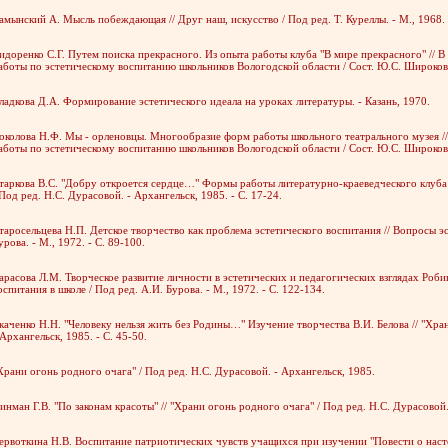
амынский А. Мысль побеждающая // Друг наш, искусство / Под ред. Т. Куреллы. - М., 1968. 
идоренко С.Г. Путем поиска прекрасного. Из опыта работы клуба "В мире прекрасного" // В
аботы по эстетическому воспитанию школьников Вологодской области / Сост. Ю.С. Широковск
ладкова Д.А. Формирование эстетического идеала на уроках литературы. - Казань, 1970.
околова Н.Ф. Мы - орленовцы. Многообразие форм работы школьного театрального музея //
аботы по эстетическому воспитанию школьников Вологодской области / Сост. Ю.С. Широковск
таркова В.С. "Добру откроется сердце…" Формы работы литературно-краеведческого клуба 
 Под ред. Н.С. Дурасовой. - Архангельск, 1985. - С. 17-24.
таросельцева Н.П. Детское творчество как проблема эстетического воспитания // Вопросы эс
урова. - М., 1972. - С. 89-100.
арасова Л.М. Творческое развитие личности в эстетических и педагогических взглядах Роби
оспитания в школе / Под ред. А.И. Бурова. - М., 1972. - С. 122-134.
каченко Н.Н. "Человеку нельзя жить без Родины…" Изучение творчества В.И. Белова // "Хра
 Архангельск, 1985. - С. 45-50.
Храни огонь родного очага" / Под ред. Н.С. Дурасовой. - Архангельск, 1985.
инман Г.В. "По законам красоты" // "Храни огонь родного очага" / Под ред. Н.С. Дурасовой. 
ервоткина Н.В. Воспитание патриотических чувств учащихся при изучении "Повести о насто