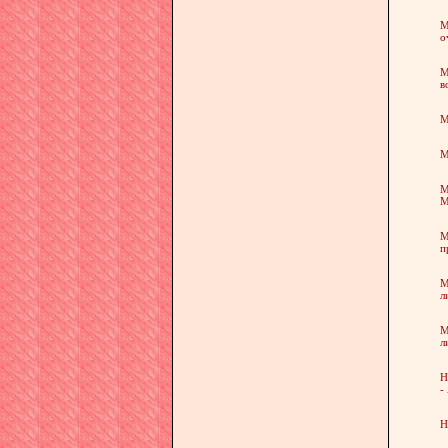
М
о
М
в
М
М
М
М
М
п
М
л
М
л
Н
-
Н