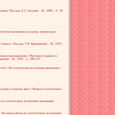
ов / Под ред. Е.Г. Савченко. - М., 1960. - С. 19-
етическое воспитание на уроках литературы и
 классе / Под ред. Т.Ф. Курдюмовой. - М., 1970. -
енных произведениях // Изучение учащихся в
вской. - М., 1959. - С. 108-125.
ти) // Об эстетическом воспитании школьников /
дских и сельских школ // Вопросы эстетического
ы по эстетическому воспитанию школьников
о: Из опыта работы по эстетическому воспитанию