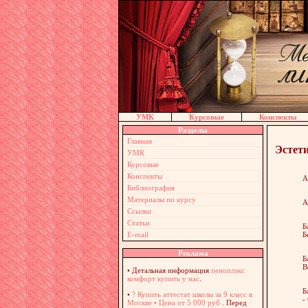
УМК
Курсовые
Конспекты
Разделы
Главная
Эстети
УМК
Курсовые
Конспекты
А
Библиография
Материалы по курсу
А
Ссылки
Статьи
Б
Б
E-mail
Реклама
Б
В
•
Детальная информация
пеноплэкс
комфорт купить у нас
.
Б
•
? Купить аттестат школы за 9 класс в
-
Москве • Цена от 5 000 руб
. Перед