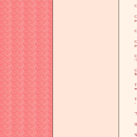
С
С
р
С
С
р
С
/
С
Б
Т
в
Т
-
"
Ц
Ч