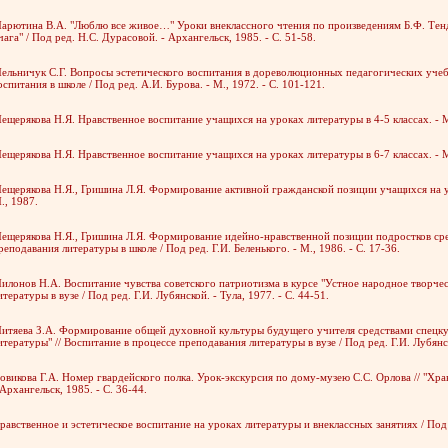
арютина В.А. "Люблю все живое…" Уроки внеклассного чтения по произведениям Б.Ф. Тенд
чага" / Под ред. Н.С. Дурасовой. - Архангельск, 1985. - С. 51-58.
ельничук С.Г. Вопросы эстетического воспитания в дореволюционных педагогических учеб
оспитания в школе / Под ред. А.И. Бурова. - М., 1972. - С. 101-121.
ещерякова Н.Я. Нравственное воспитание учащихся на уроках литературы в 4-5 классах. - М
ещерякова Н.Я. Нравственное воспитание учащихся на уроках литературы в 6-7 классах. - М
ещерякова Н.Я., Гришина Л.Я. Формирование активной гражданской позиции учащихся на уро
., 1987.
ещерякова Н.Я., Гришина Л.Я. Формирование идейно-нравственной позиции подростков сре
реподавания литературы в школе / Под ред. Г.И. Беленького. - М., 1986. - С. 17-36.
илонов Н.А. Воспитание чувства советского патриотизма в курсе "Устное народное творчес
итературы в вузе / Под ред. Г.И. Лубянской. - Тула, 1977. - С. 44-51.
итяева З.А. Формирование общей духовной культуры будущего учителя средствами спецкур
итературы" // Воспитание в процессе преподавания литературы в вузе / Под ред. Г.И. Лубянско
овикова Г.А. Номер гвардейского полка. Урок-экскурсия по дому-музею С.С. Орлова // "Хра
 Архангельск, 1985. - С. 36-44.
равственное и эстетическое воспитание на уроках литературы и внеклассных занятиях / Под р