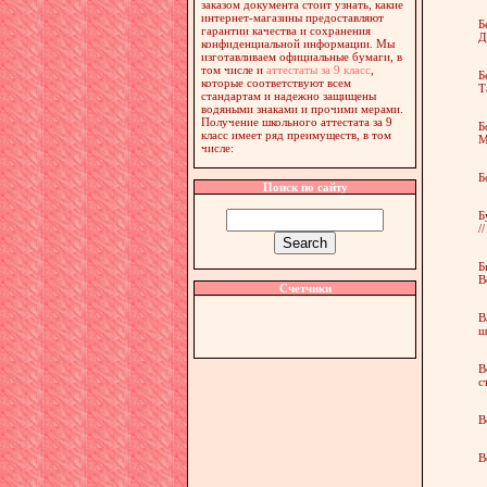
заказом документа стоит узнать, какие
интернет-магазины предоставляют
Б
гарантии качества и сохранения
Д
конфиденциальной информации. Мы
изготавливаем официальные бумаги, в
том числе и
аттестаты за 9 класс
,
Б
которые соответствуют всем
Т
стандартам и надежно защищены
водяными знаками и прочими мерами.
Получение школьного аттестата за 9
Б
класс имеет ряд преимуществ, в том
М
числе:
Б
Поиск по сайту
Б
/
Б
В
Счетчики
В
ш
В
с
В
В