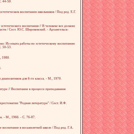
. 44-50.
эстетическом воспитании школьников / Под ред. Е.Г.
стетического воспитания // В человеке все должно
сти / Сост. Ю.С. Широковский. - Архангельск-
асно: Из опыта работы по эстетическому воспитанию
. 50-53.
, 1980.
4.
диапозитивов для 6-го класса. - М., 1970.
атуре // Воспитание в процессе преподавания
хрестоматии "Родная литература" / Сост. И.Ф.
 - М., 1966. - С. 76-87.
 воспитание в восьмилетней школе / Под ред. Г.А.