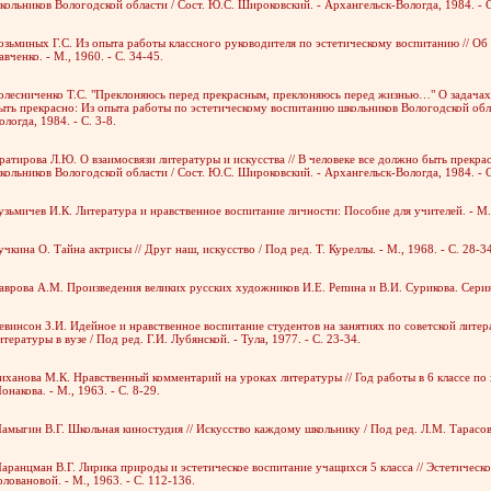
кольников Вологодской области / Сост. Ю.С. Широковский. - Архангельск-Вологда, 1984. - С
озьминых Г.С. Из опыта работы классного руководителя по эстетическому воспитанию // Об 
авченко. - М., 1960. - С. 34-45.
олесниченко Т.С. "Преклоняюсь перед прекрасным, преклоняюсь перед жизнью…" О задачах э
ыть прекрасно: Из опыта работы по эстетическому воспитанию школьников Вологодской обла
ологда, 1984. - С. 3-8.
ратирова Л.Ю. О взаимосвязи литературы и искусства // В человеке все должно быть прекр
кольников Вологодской области / Сост. Ю.С. Широковский. - Архангельск-Вологда, 1984. - С
узьмичев И.К. Литература и нравственное воспитание личности: Пособие для учителей. - М.
учкина О. Тайна актрисы // Друг наш, искусство / Под ред. Т. Куреллы. - М., 1968. - С. 28-3
аврова А.М. Произведения великих русских художников И.Е. Репина и В.И. Сурикова. Серия 
евинсон З.И. Идейное и нравственное воспитание студентов на занятиях по советской литер
итературы в вузе / Под ред. Г.И. Лубянской. - Тула, 1977. - С. 23-34.
иханова М.К. Нравственный комментарий на уроках литературы // Год работы в 6 классе по 
онакова. - М., 1963. - С. 8-29.
амыгин В.Г. Школьная киностудия // Искусство каждому школьнику / Под ред. Л.М. Тарасова.
аранцман В.Г. Лирика природы и эстетическое воспитание учащихся 5 класса // Эстетическое
оловановой. - М., 1963. - С. 112-136.