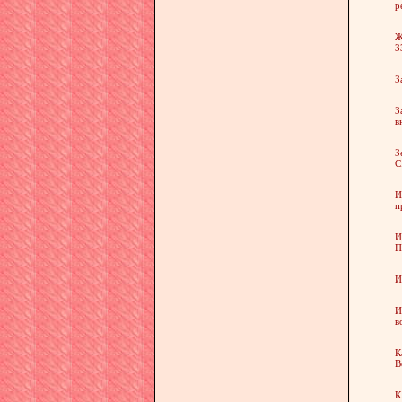
р
Ж
3
З
З
в
З
С
И
п
И
П
И
И
в
К
В
К