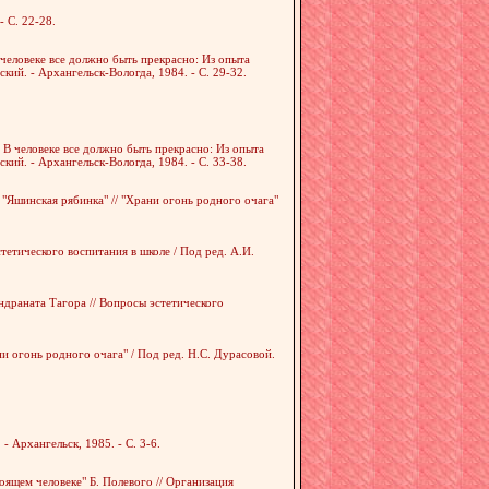
- С. 22-28.
 человеке все должно быть прекрасно: Из опыта
ий. - Архангельск-Вологда, 1984. - С. 29-32.
 В человеке все должно быть прекрасно: Из опыта
ий. - Архангельск-Вологда, 1984. - С. 33-38.
"Яшинская рябинка" // "Храни огонь родного очага"
тетического воспитания в школе / Под ред. А.И.
ндраната Тагора // Вопросы эстетического
ни огонь родного очага" / Под ред. Н.С. Дурасовой.
- Архангельск, 1985. - С. 3-6.
ящем человеке" Б. Полевого // Организация