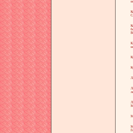
ш
К
С
К
б
В
К
ш
К
К
Л
Л
л
Л
М
М
М
Г