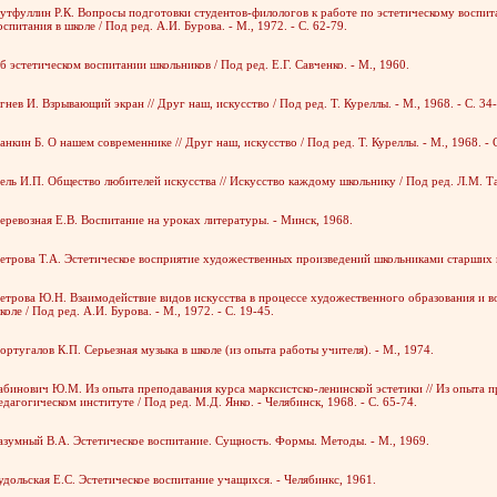
утфуллин Р.К. Вопросы подготовки студентов-филологов к работе по эстетическому воспит
оспитания в школе / Под ред. А.И. Бурова. - М., 1972. - С. 62-79.
б эстетическом воспитании школьников / Под ред. Е.Г. Савченко. - М., 1960.
гнев И. Взрывающий экран // Друг наш, искусство / Под ред. Т. Куреллы. - М., 1968. - С. 34
анкин Б. О нашем современнике // Друг наш, искусство / Под ред. Т. Куреллы. - М., 1968. - С
ель И.П. Общество любителей искусства // Искусство каждому школьнику / Под ред. Л.М. Тара
еревозная Е.В. Воспитание на уроках литературы. - Минск, 1968.
етрова Т.А. Эстетическое восприятие художественных произведений школьниками старших кл
етрова Ю.Н. Взаимодействие видов искусства в процессе художественного образования и во
коле / Под ред. А.И. Бурова. - М., 1972. - С. 19-45.
ортугалов К.П. Серьезная музыка в школе (из опыта работы учителя). - М., 1974.
абинович Ю.М. Из опыта преподавания курса марксистско-ленинской эстетики // Из опыта п
едагогическом институте / Под ред. М.Д. Янко. - Челябинск, 1968. - С. 65-74.
азумный В.А. Эстетическое воспитание. Сущность. Формы. Методы. - М., 1969.
удольская Е.С. Эстетическое воспитание учащихся. - Челябинкс, 1961.