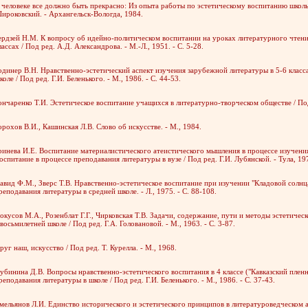
 человеке все должно быть прекрасно: Из опыта работы по эстетическому воспитанию школь
ироковский. - Архангельск-Вологда, 1984.
ердзей Н.М. К вопросу об идейно-политическом воспитании на уроках литературного чтения
лассах / Под ред. А.Д. Александрова. - М.-Л., 1951. - С. 5-28.
одинер В.Н. Нравственно-эстетический аспект изучения зарубежной литературы в 5-6 класс
коле / Под ред. Г.И. Беленького. - М., 1986. - С. 44-53.
ончаренко Т.И. Эстетическое воспитание учащихся в литературно-творческом обществе / Под
орохов В.И., Кашинская Л.В. Слово об искусстве. - М., 1984.
ринева И.Е. Воспитание материалистического атеистического мышления в процессе изучения
оспитание в процессе преподавания литературы в вузе / Под ред. Г.И. Лубянской. - Тула, 197
авид Ф.М., Зверс Т.В. Нравственно-эстетическое воспитание при изучении "Кладовой солнц
реподавания литературы в средней школе. - Л., 1975. - С. 88-108.
окусов М.А., Розенблат Г.Г., Чирковская Т.В. Задачи, содержание, пути и методы эстетичес
 восьмилетней школе / Под ред. Г.А. Головановой. - М., 1963. - С. 3-87.
руг наш, искусство / Под ред. Т. Курелла. - М., 1968.
убинина Д.В. Вопросы нравственно-эстетического воспитания в 4 классе ("Кавказский пленн
реподавания литературы в школе / Под ред. Г.И. Беленького. - М., 1986. - С. 37-43.
мельянов Л.И. Единство исторического и эстетического принципов в литературоведческом а