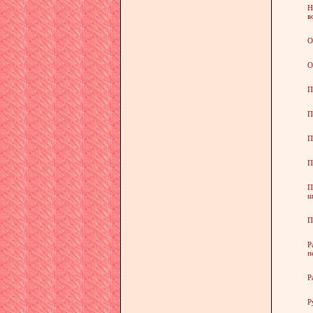
Н
в
О
О
П
П
П
П
П
ш
П
Р
п
Р
Р