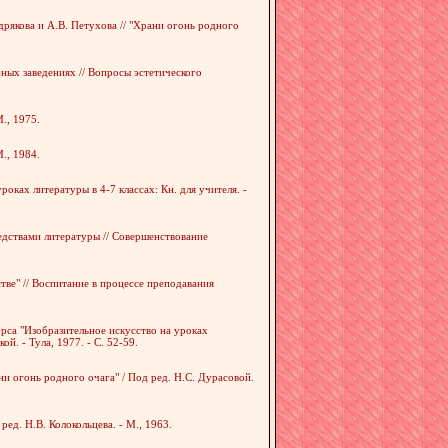
рякова и А.В. Петухова // "Храни огонь родного
ных заведениях // Вопросы эстетического
., 1975.
., 1984.
ках литературы в 4-7 классах: Кн. для учителя. -
дствами литературы // Совершенствование
тве" // Воспитание в процессе преподавания
са "Изобразительное искусство на уроках
й. - Тула, 1977. - С. 52-59.
ни огонь родного очага" / Под ред. Н.С. Дурасовой.
ед. Н.В. Колокольцева. - М., 1963.