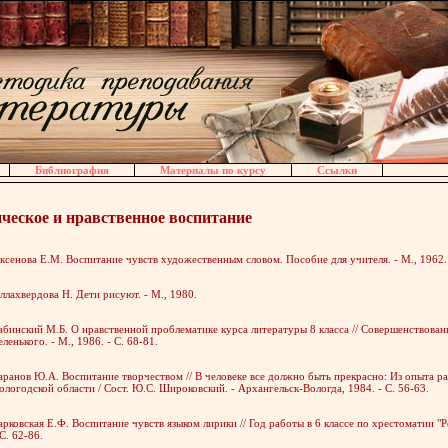
Библиография
Материалы по курсу
Ссылки
ческое и нравственное воспитание
ксенова Е.М. Воспитание чувств художественным словом. Пособие для учителя. - М., 1962.
ллахвердова Н. Дети рисуют. - М., 1980.
абинский М.Б. О нравственной проблематике курса литературы 8 класса // Совершенствовани
еленького. - М., 1986. - С. 68-81.
аранов Ю.А. Воспитание творчеством // В человеке все должно быть прекрасно: Из опыта 
ологодской области / Сост. Ю.С. Широковский. - Архангельск-Вологда, 1984. - С. 56-63.
арковская Е.Ф. Воспитание чувств языком лирики // Год работы в 6 классе по хрестоматии "Р
 С. 62-86.