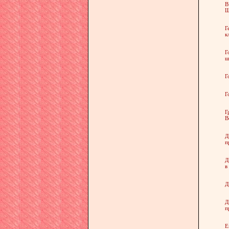
В
Ш
Г
к
Г
ш
Г
Г
Г
В
Д
п
Д
в
Д
Д
п
Е