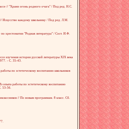
се // "Храни огонь родного очага" / Под ред. Н.С.
 // Искусство каждому школьнику / Под ред. Л.М.
 по хрестоматии "Родная литература" / Сост. И.Ф.
ссе изучения истории русской литературы XIX века
977. - С. 35-43.
та работы по эстетическому воспитанию школьников
 Из опыта работы по эстетическому воспитанию
. 53-56.
классников // По новым программам. 8 класс. Сб.
77.