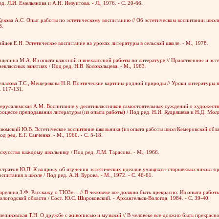
ед. Л.И. Емельянова и А.Н. Иезуитова. - Л., 1976. - С. 20-66.
укова А.С. Опыт работы по эстетическому воспитанию // Об эстетическом воспитании школьник
3.
айцев Е.Н. Эстетическое воспитание на уроках литературы в сельской школе. - М., 1978.
ацепина М.А. Из опыта классной и внеклассной работы по литературе // Нравственное и эст
неклассных занятиях / Под ред. Н.В. Колокольцева. - М., 1963.
епалова Т.С., Мещерякова Н.Я. Поэтические картины родной природы // Уроки литературы в 4
. 117-131.
ерусалимская А.М. Воспитание у десятиклассников самостоятельных суждений о художеств
роцессе преподавания литературы (из опыта работы) / Под ред. Н.И. Кудряшева и Н.Д. Молда
зюмский Ю.В. Эстетическое воспитание школьника (из опыта работы школ Кемеровской облас
од ред. Е.Г. Савченко. - М., 1960. - С. 5-18.
скусство каждому школьнику / Под ред. Л.М. Тарасова. - М., 1966.
стратов Ю.П. К вопросу об изучении эстетических идеалов учащихся-старшеклассников горо
оспитания в школе / Под ред. А.И. Бурова. - М., 1972. - С. 46-61.
арелина З.Ф. Расскажу о ТЮЗе… // В человеке все должно быть прекрасно: Из опыта работ
ологодской области / Сост. Ю.С. Широковский. - Архангельск-Вологда, 1984. - С. 39-40.
лепиковская Т.Н. О дружбе с живописью и музыкой // В человеке все должно быть прекрасн