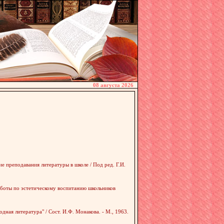
08 августа 2026
е преподавания литературы в школе / Под ред. Г.И.
работы по эстетическому воспитанию школьников
одная литература" / Сост. И.Ф. Монакова. - М., 1963.