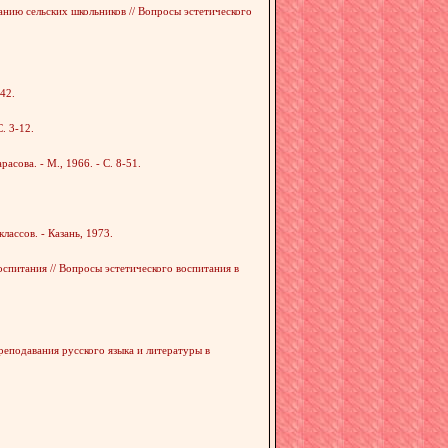
анию сельских школьников // Вопросы эстетического
-42.
. 3-12.
сова. - М., 1966. - С. 8-51.
ассов. - Казань, 1973.
спитания // Вопросы эстетического воспитания в
реподавания русского языка и литературы в