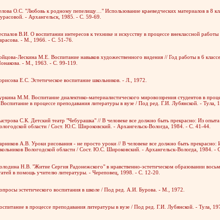
елова О.С. "Любовь к родному пепелищу…" Использование краеведческих материалов в 8 клас
урасовой. - Архангельск, 1985. - С. 59-69.
еспалов В.И. О воспитании интересов к технике и искусству в процессе внеклассной работы
арасова. - М., 1966. - С. 51-76.
ойцова-Лескина М.Е. Воспитание навыков художественного видения // Год работы в 6 классе
онакова. - М., 1963. - С. 99-119.
орисова Е.С. Эстетическое воспитание школьников. - Л., 1972.
уркина М.М. Воспитание диалектико-материалистического мировоззрения студентов в проце
/ Воспитание в процессе преподавания литературы в вузе / Под ред. Г.И. Лубянской. - Тула, 1
ыстрова С.К. Детский театр "Чебурашка" // В человеке все должно быть прекрасно: Из опы
ологодской области / Сост. Ю.С. Широковский. - Архангельск-Вологда, 1984. - С. 41-44.
арников А.В. Уроки рисования - не просто уроки // В человеке все должно быть прекрасно:
кольников Вологодской области / Сост. Ю.С. Широковский. - Архангельск-Вологда, 1984. - С
олодина Н.В. "Житие Сергия Радонежского" в нравственно-эстетическом образовании восьми
татей в помощь учителю литературы. - Череповец, 1998. - С. 12-20.
опросы эстетического воспитания в школе / Под ред. А.И. Бурова. - М., 1972.
оспитание в процессе преподавания литературы в вузе / Под ред. Г.И. Лубянской. - Тула, 19