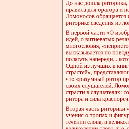
До нас дошла риторика, 
правила для оратора и 
Ломоносов обращается и
риторике сведения из ло
В первой части «О изоб
идей, о витиеватых реч
многословия, «непристо
высказывается по повод
полагать напереди... кот
Одной из лучших в книг
страстей», представляю
что «разумный ритор пр
своих слушателей, Ломо
страсти в слушателях: с
ритора и сила краснореч
Вторая часть риторики
учения о тропах и фигур
течении слова, в велико
великолепии слова, т. е