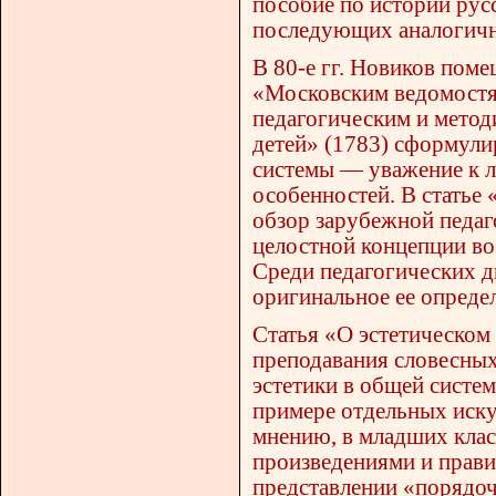
пособие по истории русс
последующих аналогичн
В 80-е гг. Новиков пом
«Московским ведомостям
педагогическим и метод
детей» (1783) сформули
системы — уважение к л
особенностей. В статье 
обзор зарубежной педаг
целостной концепции во
Среди педагогических д
оригинальное ее определ
Статья «О эстетическом
преподавания словесных
эстетики в общей систем
примере отдельных искус
мнению, в младших кла
произведениями и правил
представлении «порядоч