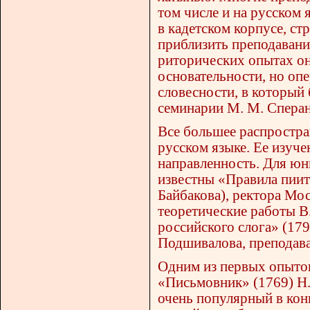
том числе и на русском
в кадетском корпусе, ст
приблизить преподавание
риторических опытах он
основательности, но оп
словесности, в который
семинарии М. М. Сперан
Все большее распростра
русском языке. Ее изуч
направленность. Для юн
известны «Правила пиит
Байбакова), ректора Мо
теоретические работы В
российского слога» (179
Подшивалова, преподава
Одним из первых опытов
«Письмовник» (1769) Н.
очень популярный в кон