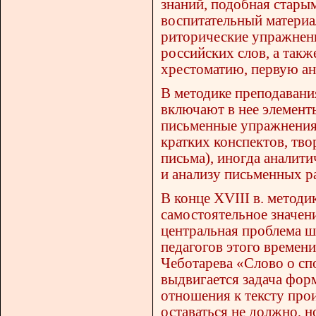
знаний, подобная стары
воспитательный материал
риторические упражнени
российских слов, а так
хрестоматию, первую ан
В методике преподавани
включают в нее элемент
письменные упражнения 
кратких конспектов, тво
письма), иногда аналит
и анализу письменных р
В конце XVIII в. методи
самостоятельное значен
центральная проблема ш
педагогов этого времени
Чеботарева «Слово о сп
выдвигается задача фор
отношения к тексту прои
оставаться не должно, н