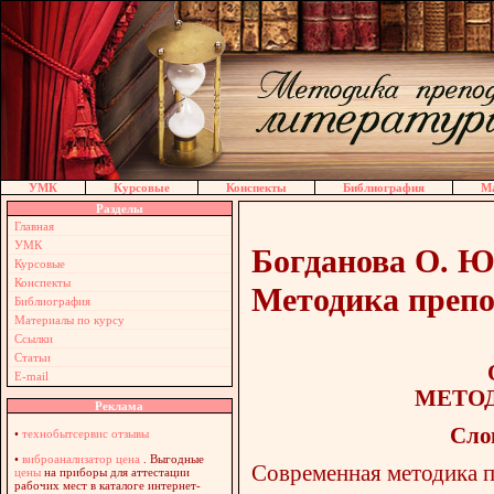
УМК
Курсовые
Конспекты
Библиография
Ма
Разделы
Главная
УМК
Богданова О. Ю.
Курсовые
Конспекты
Методика препо
Библиография
Материалы по курсу
Ссылки
Статьи
E-mail
МЕТОД
Реклама
Сло
•
технобытсервис отзывы
•
виброанализатор цена
. Выгодные
Современная методика п
цены
на приборы для аттестации
рабочих мест в каталоге интернет-