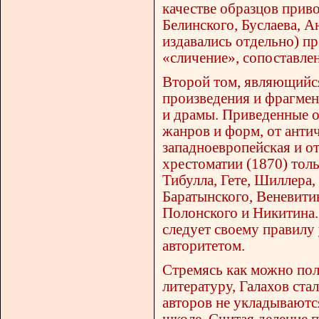
качестве образцов приво
Белинского, Буслаева, 
издавались отдельно) пр
«сличение», сопоставле
Второй том, являющийся
произведения и фрагмен
и драмы. Приведенные 
жанров и форм, от анти
западноевропейская и от
хрестоматии (1870) тол
Тибулла, Гете, Шиллера
Баратынского, Веневити
Полонского и Никитина. 
следует своему правилу 
авторитетом.
Стремясь как можно пол
литературу, Галахов ста
авторов не укладываютс
школе. Считая деление 