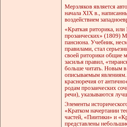
Мерзляков является авт
начала XIX в., написан
воздействием западноевр
«Краткая риторика, или
прозаических» (1809) М
пансиона. Учебник, нес
правилами, стал серьез
своей риторики общие м
засилья правил, «тиран
больше читать. Новым в
описываемым явлениям.
красноречия от антично
родам прозаических соч
речи), указываются луч
Элементы исторического
«Кратком начертании те
частей, «Пиитики» и «Кр
представлены небольшие