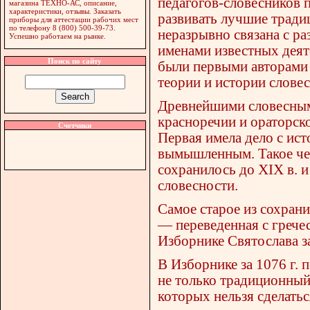
педагогов-словесников 
магазина ТЕХНО-АС, описание,
характеристики, отзывы. Заказать
развивать лучшие тради
приборы для аттестации рабочих мест
по телефону 8 (800) 500-39-73.
неразрывно связана с ра
Успешно работаем на рынке.
именами известных деяте
Поиск по сайту
были первыми авторами 
теории и истории слове
Древнейшими словесными
красноречии и ораторском
Счетчики
Первая имела дело с ис
вымышленным. Такое чет
сохранилось до XIX в. 
словесности.
Самое старое из сохрани
— переведенная с грече
Изборнике Святослава за
В Изборнике за 1076 г.
не только традиционный
которых нельзя сделатьс