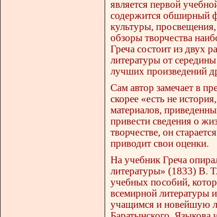
является первой учебной
содержится обширный фа
культуры, просвещения,
обзоры творчества наиб
Греча состоит из двух р
литературы от середины 
лучших произведений др
Сам автор замечает в пр
скорее «есть не история
материалов, приведенны
привести сведения о жиз
творчестве, он стараетс
приводит свои оценки.
На учебник Греча опира
литературы» (1833) В. Т
учебных пособий, котор
всемирной литературы и
учащимся и новейшую л
Баратынского, Языкова 