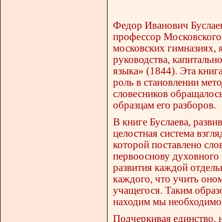
Федор Иванович Буслаев
профессор Московского 
московских гимназиях, 
руководства, капитальн
языка» (1844). Эта кни
роль в становлении мет
словесников обращалось
образцам его разборов.
В книге Буслаева, разв
целостная система взгля
которой поставлено сло
первооснову духовного 
развития каждой отдель
каждого, что учить оно
учащегося. Таким образо
находим мы необходимос
Подчеркивая единство, н