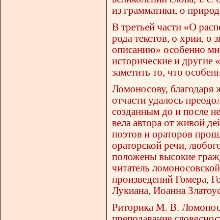
из грамматики, о природ
В третьей части «О рас
рода текстов, о хрии, о
описанию» особенно мн
исторические и другие 
заметить то, что особенн
Ломоносову, благодаря
отчасти удалось преодо
созданным до и после н
вела автора от живой де
поэтов и ораторов прошл
ораторской речи, любог
положены высокие гражд
читатель ломоносовской
произведений Гомера, Г
Лукиана, Иоанна Златоус
Риторика М. В. Ломонос
преподавание словеснос