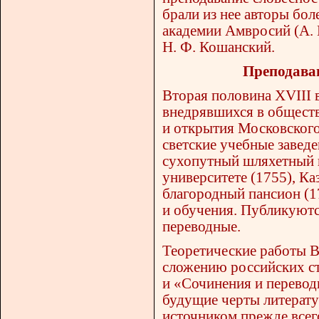
брали из нее авторы бо
академии Амвросий (А. 
Н. Ф. Кошанский.
Преподаван
Вторая половина XVIII в
внедрявшихся в обществ
и открытия Московского
светские учебные завед
сухопутный шляхетный к
университете (1755), Ка
благородный пансион (1
и обучения. Публикуются
переводные.
Теоретические работы В.
сложению российских ст
и «Сочинения и перевод
будущие черты литерат
источником прежде всег