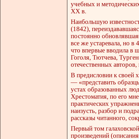
учебных и методических
XX в.
Наибольшую известность
(1842), переиздававшаяс
постоянно обновлявшая
все же устаревала, но в
что впервые вводила в
Гоголя, Тютчева, Турген
отечественных авторов,
В предисловии к своей 
— «представить образцы
устах образованных люд
Хрестоматия, по его мн
практических упражнени
наизусть, разбор и подр
рассказы читанного, со
Первый том галаховской
произведений (описания,