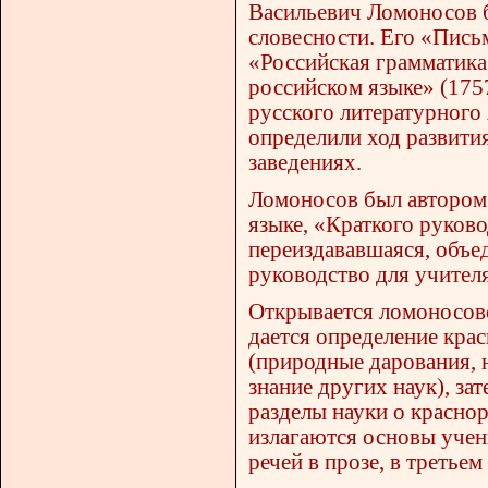
Васильевич Ломоносов б
словесности. Его «Письм
«Российская грамматика
российском языке» (175
русского литературного
определили ход развити
заведениях.
Ломоносов был автором 
языке, «Краткого руково
переиздававшаяся, объед
руководство для учителя
Открывается ломоносовс
дается определение кра
(природные дарования, 
знание других наук), за
разделы науки о краснор
излагаются основы учен
речей в прозе, в третье