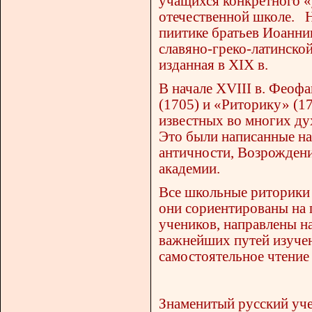
учащихся конкретного «
отечественной школе. Н
пиитике братьев Иоанн
славяно-греко-латинско
изданная в XIX в.
В начале XVIII в. Феоф
(1705) и «Риторику» (1
известных во многих ду
Это были написанные на
античности, Возрождени
академии.
Все школьные риторики 
они сориентированы на 
учеников, направлены н
важнейших путей изучен
самостоятельное чтение
Знаменитый русский уче