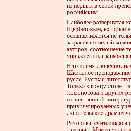
из первых в своей препо
российским.
Наиболее развернутая к
Щербатовым, который в 
останавливается не толь
затрагивает целый комп
авторов, соотношение т
упражнений, взаимосвяз
В то время словесность
Школьное преподавание
русле. Русская литерату
Только к концу столети
Ломоносова и других ро
отечественной литерату
привилегированных учеб
любительские драматиче
Риторика, считавшаяся о
латынью. Многие препод