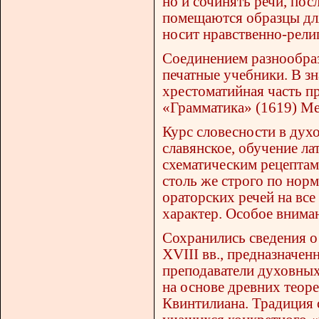
но и сочинять речи, пос
помещаются образцы для
носит нравственно-рели
Соединением разнообраз
печатные учебники. В з
хрестоматийная часть п
«Грамматика» (1619) Ме
Курс словесности в дух
славянское, обучение ла
схематическим рецептам 
столь же строго по нор
ораторских речей на вс
характер. Особое внима
Сохранились сведения о
XVIII вв., предназначе
преподаватели духовных
на основе древних теор
Квинтилиана. Традиция 