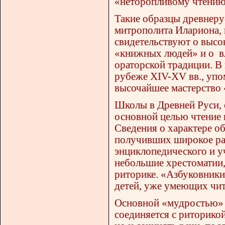
«неторопливому чтению
Такие образцы древнерус
митрополита Илариона, 
свидетельствуют о высо
«книжных людей» и о вл
ораторской традиции. В
рубеже XIV-XV вв., упо
высочайшее мастерство 
Школы в Древней Руси, 
основной целью чтение 
Сведения о характере о
получивших широкое рас
энциклопедического и у
небольшие хрестоматии,
риторике. «Азбуковники
детей, уже умеющих чит
Основной «мудростью» в
соединяется с риторикой