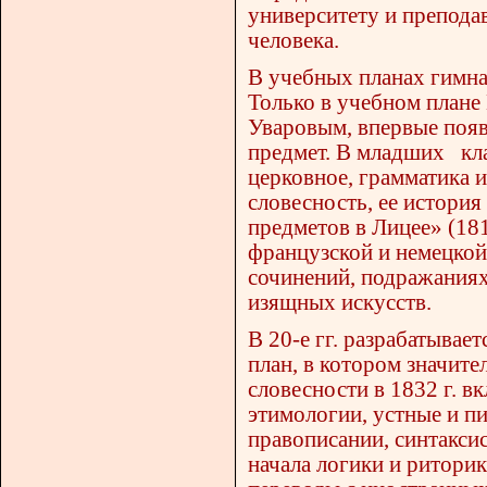
университету и препода
человека.
В учебных планах гимна
Только в учебном плане 
Уваровым, впервые появ
предмет. В младших кла
церковное, грамматика и
словесность, ее истори
предметов в Лицее» (18
французской и немецкой
сочинений, подражаниях,
изящных искусств.
В 20-е гг. разрабатывае
план, в котором значит
словесности в 1832 г. вк
этимологии, устные и п
правописании, синтаксис
начала логики и ритори