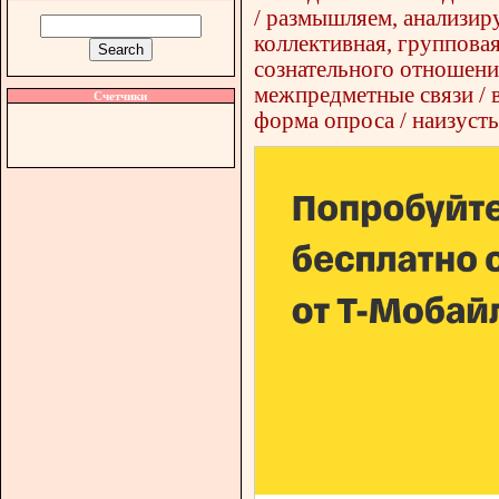
/ размышляем, анализиру
коллективная, группова
сознательного отношения
межпредметные связи / в
Счетчики
форма опроса / наизусть