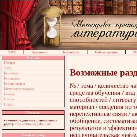
УМК
Курсовые
Конспекты
Библиография
Ма
Разделы
Главная
УМК
Возможные разд
Курсовые
Конспекты
Библиография
№ / тема / количество ч
Материалы по курсу
средства обучения / вид
Ссылки
способностей / литерат
Статьи
E-mail
материал / сведения по 
перспективные связи / а
Реклама
обобщение, систематизац
•
стоимость диплома с занесением в
реестр
https://vishee-legalno.com
результатов и эффективн
исследовательская деяте
Поиск по сайту