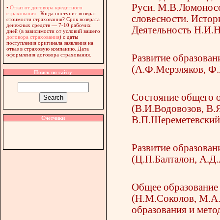
Руси. М.В.Ломоносо
•
Отказ от договора кредитного
страхования
. Когда поступит возврат
словесности. Истор
стоимости страхования? Срок возврата
денежных средств — 7-10 рабочих
Деятельность Н.И.Н
дней (в зависимости от условий вашего
договора страхования
) с даты
поступления оригинала заявления на
отказ в страховую компанию. Дата
оформления договора страхования.
Развитие образован
(А.Ф.Мерзляков, Ф.
Поиск по сайту
Состояние общего о
(В.И.Водовозов, В.
В.П.Шереметевский,
Счетчики
Развитие образован
(Ц.П.Балталон, А.Д
Общее образование 
(Н.М.Соколов, М.А.
образования и мето