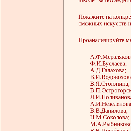
Покажите на конкр
смежных искусств н
Проанализируйте м
А.Ф.Мерзляков
Ф.И.Буслаева;
А.Д.Галахова;
В.И.Водовозова
В.Я.Стоюнина;
В.П.Острогорск
Л.И.Поливанов
А.И.Незеленова
В.В.Данилова;
Н.М.Соколова;
М.А.Рыбниково
В.В.Голубкова.