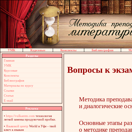
УМК
Курсовые
Конспекты
Библиография
Ма
Разделы
Главная
УМК
Вопросы к экза
Курсовые
Конспекты
Библиография
Материалы по курсу
Ссылки
Статьи
Методика преподава
E-mail
и диалогические ос
Реклама
•
https://vulkantm.com
технология
легкой замены продувочной пробки.
Основные этапы раз
•
Языковой центр
World в Уфе - твой
о методике препода
ключ к языкам