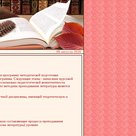
08 августа 2026
и в программу методической подготовки
рограммы. Следующие этапы - написание курсовой
ессионально-педагогической компетентности
ти методики преподавания литературы является
аучной дисциплины, имеющей теоретическую и
вную составляющие процесса преподавания
рока литературы) уровнях