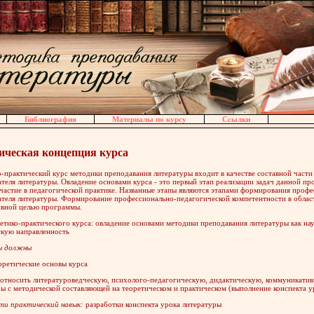
Библиография
Материалы по курсу
Ссылки
ическая концепция курса
-практический курс методики преподавания литературы входит в качестве составной част
теля литературы. Овладение основами курса - это первый этап реализации задач данной п
частие в педагогической практике. Названные этапы являются этапами формирования проф
ателя литературы. Формирование профессионально-педагогической компетентности в облас
ивной целью программы.
етико-практического курса: овладение основами методики преподавания литературы как н
скую направленность
ы должны
оретические основы курса
относить литературоведческую, психолого-педагогическую, дидактическую, коммуникати
ы с методической составляющей на теоретическом и практическом (выполнение конспекта у
ти практический навык:
разработки конспекта урока литературы