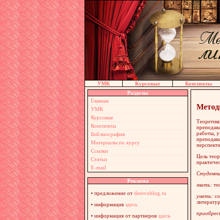
УМК
Курсовые
Конспекты
Разделы
Главная
Метод
УМК
Курсовые
Теоретико
Конспекты
преподава
работы, у
Библиография
преподав
Материалы по курсу
перспект
Ссылки
Цель теор
Статьи
практиче
E-mail
Студент
Реклама
знать:
те
•
предложение от
derevoblog.ru
уметь:
со
литератур
• информация
здесь
приобрес
• информация от партнеров
здесь