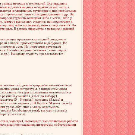
 разных методов и технологий. Все задания к
анализируются задания из практической части к
лагаются коллективные, групповые и индивидуальные
пут, урок-салон, урок с инсценированием и др. На
вопросы студенты освещают либо с места, либо у
е, которое выполняют студенты при подготовке к
нтирован, либо проанализирован в ходе занятия. По
ственных. В рамках знакомства с методикой высшей
выполнение практических заданий, овладение
роки в школе, просматривают видеоуроки. Не
ь провести урок. Но некоторым студентам
бюта. На лабораторных занятиях также широко
и др.). Каждому студенту предоставляется
ных технологий, демонстрировать возможности ее
нализа урока литературы, с конспектом урока
 составить тест для определения читательских и
 развития учащихся (класс по выбору),
ратуры (5 - 6 классы): введение (5 клас) и
ча" и стихотворения Д.И.Хармса "Я знаю, почему
пект урока обучения анализу отдельного
е поэзии Серебряного века); выполнить анализ
тературы в школе.
бота в семестре), выполняют самостоятельные работы
 методики преподавания литературы, собеседовании
актическим и лабораторным занятиям,