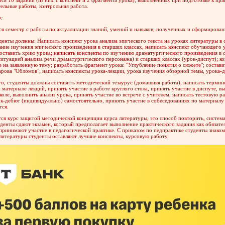
ельные работы, контрольная работа.
р:
я семестр с работы по актуализации знаний, умений и навыков, полученных и сформирован
денты должны: Написать конспект урока анализа эпического текста на уроках литературы в 
ние изучения эпического произведения в старших классах, написать конспект обучающего 
составить хрию урока; написать конспекты по изучению драматургического произведения в 
итуацией анализа речи драматургического персонажа) и старших классах (урок-диспут); к
 на заявленную тему; разработать фрагмент урока: "Углубление понятия о сюжете"; состави
рова "Обломов"; написать конспекты урока-лекции, урока изучения обзорной темы, урока-д
о, студенты должны составить методический тезаурус (домашняя работа), написать термин
 материале лекций, принять участие в работе круглого стола, принять участие в диспуте, в
коле, выполнить анализ урока, принять участие во встрече с учителем, написать тестовую р
ок-дебют (индивидуально) самостоятельно, принять участие в собеседованиях по материалу 
тся.
ся курс защитой методической концепции курса литературы, это способ повторить, система
денты сдают экзамен, который предполагает выполнение практического задания как обязате
принимают участие в педагогической практике. С приказом по педпрактике студенты знакомя
литературы студенты оставляют лучшие конспекты, курсовую работу.