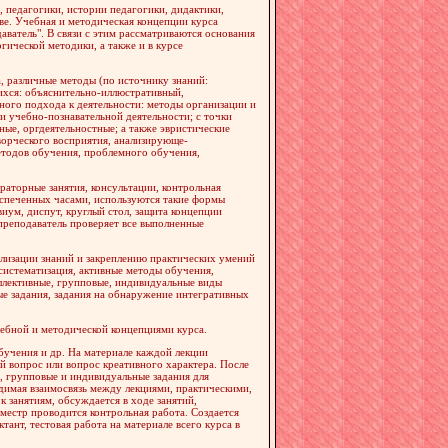
 педагогики, истории педагогики, дидактики,
ве. Учебная и методическая концепции курса
ватель". В связи с этим рассматриваются основания
гической методики, а также и в курсе
, различные методы (по источнику знаний:
щихся: объяснительно-иллюстративный,
ного подхода к деятельности: методы организации и
 учебно-познавательной деятельности; с точки
ые, оргдеятельностные; а также эвристические
ворческого восприятия, анализирующе-
тодов обучения, проблемного обучения,
раторные занятия, консультации, контрольная
обеспеченных часами, используются такие формы
иум, диспут, круглый стол, защита концепции
 преподаватель проверяет все выполненные
ализации знаний и закреплению практических умений
 систематизация, активные методы обучения,
оллективные, групповые, индивидуальные виды
ые задания, задания на обнаружение интегративных
учебной и методической концепциями курса.
бучения и др. На материале каждой лекции
й вопрос или вопрос креативного характера. После
е, групповые и индивидуальные задания для
одимая взаимосвязь между лекциями, практическими,
 занятиям, обсуждается в ходе занятий,
семестр проводится контрольная работа. Создается
ант, тестовая работа на материале всего курса в