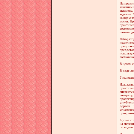
На практи
занятиям 
экзамену.
задания. 
каждом за
доски. Пр
практичес
возможнос
школы одн
Лаборатор
практичес
представл
предостав
использую
возможно
В целом с
В ходе ле
6 семест
Изложить 
практичес
литератур
литератур
протестир
углублени
дороги…";
стихотвор
программ,
Кроме это
на матер
по видам 
Проверяет