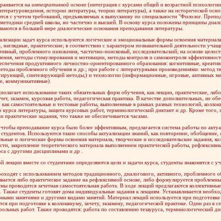
раивается на
интегративной основе
(интеграция с курсами общей и возрастной психологии,
итературоведения, истории литературы, теории литературы), а также на исторической осно
ся с учетом требований, предъявляемых к выпускнику по специальности "Филолог. Препода
 методики средней школы, но частично и высшей. В основу курса положены принципы диало
ваются в большей мере диалогические основания преподавания литературы.
ализации задач курса используются логические и эмоциональные формы освоения материала
, наглядные, практические; в соответствии с характером познавательной деятельности уча
ивный, проблемного изложения, частично-поисковый, исследовательский; на основе целост
ения, методы стимулирования и мотивации, методы контроля и самоконтроля эффективности
еспечения продуктивного личностно-ориентированного образования: когнитивные, креативн
етоды проблемного обучения и др.; при работе с литературными произведениями: метод т
тирующий, синтезирующий методы;) и технологии (информационные, игровые, активных ме
е, коммуникативные).
полагает использование таких обязательных форм обучения, как лекции, практические, лабо
ачет, экзамен, курсовая работа, педагогическая практика. В качестве дополнительных, не 
 как самостоятельные и тестовые работы, выполненные в рамках разных технологий, коллокв
 курса литературы, защита курсовых работ, терминологический диктант и др. Кроме того,
и практические задания, что также не обеспечивается часами.
 чтобы преподавание курса было более эффективным, предлагается система работы по акту
 студентов. Используются такие способы актуализации знаний, как повторение, обобщение,
ьные и логические формы освоения материала, творческие и исследовательские задания, к
сти, закрепление теоретического материала выполнением практической работы, рефлексивн
рса с другими дисциплинами и др .
й лекции вместе со студентами определяются цели и задачи курса, студенты знакомятся с 
оходят с использованием методов традиционного, диалогового, активного, проблемного о
вается либо практическое задание на рефлексивной основе, либо формулируется проблемны
мы проводится зачетная самостоятельная работа. В ходе лекций предлагаются коллективны
. Также студенты готовят дома индивидуальные задания к лекциям. Устанавливается необх
ными занятиями и другими видами занятий. Материал лекций используется при подготовке к
тся при подготовке к коллоквиуму, зачету, экзамену, педагогической практике. Один раз в 
рольных работ. Также проводятся: работа по составлению тезауруса, терминологический дикт