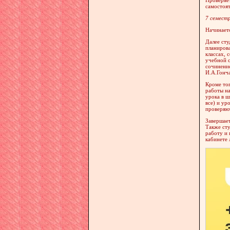
самостоят
7 семест
Начинаетс
Далее сту
планирова
классах, 
учебной с
сочинение
И.А.Гонча
Кроме тог
работы на
урока в ш
все) и ур
проверяю
Завершает
Также сту
работу и 
кабинете 