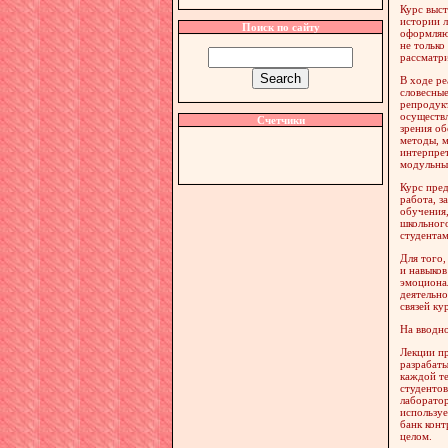
Курс выст
истории л
Поиск по сайту
оформляют
не только
рассматри
В ходе ре
словесные
репродукт
осуществл
Счетчики
зрения об
методы, м
интерпре
модульны
Курс пред
работа, з
обучения,
школьного
студентам
Для того,
и навыков
эмоционал
деятельно
связей ку
На вводно
Лекции пр
разрабаты
каждой те
студентов
лаборатор
используе
банк конт
целом.