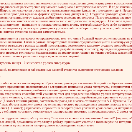
ческих занятиях активно используются игровые технологии, демонстрируются возможности
предполагают рассмотрение изучаемого материала в историческом аспекте. В ходе занятий 
 Широко используются открытые и рефлексивные задания (диалоги о методике и др.). Пред
Занятия проходят в разных формах: круглый стол, диспут и др. Студенты проводят урок-дис
нятии студенты могут задавать любые интересующие их вопросы. Подготовленные заранее 
актические занятия обеспечивают знакомство с методической литературой. Основное задани
ким занятиям - написание конспекта урока литературы, который может быть либо прокомме
ти создаются условия для проведения уроков - либо в лабораторных условиях, либо в есте
о занятие студенты проводят самостоятельно.
ные занятия отличаются от практических тем, что они в большей мере сориентированы на 
кими навыками. Также в рамках лабораторных занятий студенты посещают и анализируют у
яется реальным в рамках занятий предоставить возможность каждому студенту попробоват
ляется возможность проведения урока по разработанному конспекту, проведения урока-де
тся игровые технологии (разыгрывание драматических сценок из жизни учебных заведений 
сть выполнения различных видов практических заданий.
туденты пишут 10 конспектов уроков литературы.
кций. практических и лабораторных занятий студенты выполняют следующие задания:
р:
и обосновать свою концепцию образования; уметь рассказывать об одной из образователь
кого применения; познакомиться с алгоритмом написания урока литературы, с вариантами а
ы, выделить основные учебные ситуации урока, выполнить один из вариантов анализа урока;
но-творческих способностей учащихся; тест для определения общего уровня литературного
овать учеников, представить результаты тестирования; разработать два фрагмента урока лите
е (6 класс) понятия рифмы, составить вопросы для анализа стихотворения А.С.Пушкина "Ту
 разработать конспект урока изучения лирического произведения в средних классах и конс
ения (11 класс); разработать и провести в лабораторных условиях урок-салон (на материал
 учебников, составить тематическое планирование, посетить и проанализировать 2 урока ли
го студенты пишут работу на тему "Что мне не нравится в современной школе?" (первая ра
иале лекций, домашнюю контрольную работу, принимают участие в коллоквиуме по истории
чтения и путям анализа литературного произведения, сдают зачет.
ся 10 заданий (из них 1 конспект и 2 фрагмента урока), выполненных при подготовке к пр