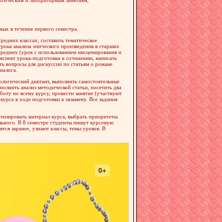
ных в течение первого семестра.
средних классах; составить тематическое
урока анализа эпического произведения в старших
средних (урок с использованием инсценирования и
онспект урока-подготовки к сочинению, написать
ть вопросы для дискуссии по статьям о романе
иалога.
ологический диктант, выполнить самостоятельные
ыполнить анализ методической статьи, посетить два
аботу по всему курсу, провести занятие (участвуют
курса в ходе подготовки к экзамену. Все задания
тизировать материал курса, выбрать приоритеты.
льного. В 8 семестре студенты пишут курсовую
тся заранее, узнают классы, темы уроков. В