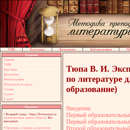
УМК
Курсовые
Конспекты
Библиография
Ма
Разделы
Главная
УМК
Тюпа В. И. Экс
Курсовые
Конспекты
по литературе дл
Библиография
Материалы по курсу
образование)
Ссылки
Статьи
E-mail
Введение.
Реклама
Первый образовательный 
•
Большой склад - https://dvernoiray.ru
межкомнатные двери в Курске
. Без
Первый образовательный
выходных
Второй образовательный 
•
Проверка уставных документов